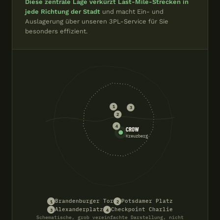
Diese zentrale Lage verkürzt Last-Mile-Strecken in
jede Richtung der Stadt
und macht Ein- und
Auslagerung über unseren 3PL-Service für Sie
besonders effizient.
1
3
2
4
CROW
Kreuzberg
1
2
Brandenburger Tor
Potsdamer Platz
3
4
Alexanderplatz
Checkpoint Charlie
Schematische, grob vereinfachte Darstellung, nicht