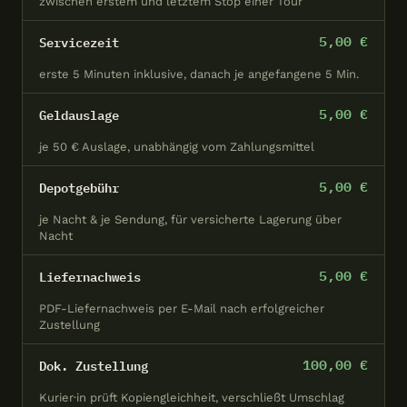
zwischen erstem und letztem Stop einer Tour
Kernliefergebiet CROW
↗ In Google
✕
Schließen
Berlin (schematisch)
Maps öffnen
5,00 €
Servicezeit
erste 5 Minuten inklusive, danach je angefangene 5 Min.
5,00 €
Geldauslage
je 50 € Auslage, unabhängig vom Zahlungsmittel
5,00 €
Depotgebühr
je Nacht & je Sendung, für versicherte Lagerung über
Nacht
5,00 €
Liefernachweis
PDF-Liefernachweis per E-Mail nach erfolgreicher
Zustellung
100,00 €
Dok. Zustellung
Kurier·in prüft Kopiengleichheit, verschließt Umschlag